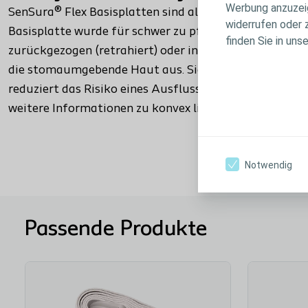
Werbung anzuzeige
SenSura® Flex Basisplatten sind als konvex light Versio
widerrufen oder 
Basisplatte wurde für schwer zu pflegende Stomata en
finden Sie in uns
zurückgezogen (retrahiert) oder in einer Hautfalte ang
die stomaumgebende Haut aus. Sie ermöglicht dadurc
reduziert das Risiko eines Ausflusses von Ausscheidu
weitere Informationen zu konvex light.
Notwendig
Passende Produkte