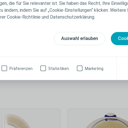
n, die für Sie relevanter ist. Sie haben das Recht, Ihre Einwillig
n erhältlich. Die ovale Form der konvex light
zu ändern, indem Sie auf „Cookie-Einstellungen“ klicken. Weitere
twickelt, die beispielsweise bündig mit der Haut,
erer Cookie-Richtlinie und Datenschutzerklärung.
elegt sind. Sie übt leichten, direkten Druck auf
h das Austreten des Stomas aus der Haut und
ngen. Bitten Sie Ihre/-n Stomatherapeuten/-in um
Auswahl erlauben
Cook
Präferenzen
Statistiken
Marketing
Brava Gürtel für Assura und SenSura