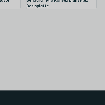
latte
SenSura® Mio Konvex Light Flex
Basisplatte
Brava® Hautschutz