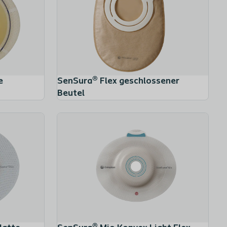
e
SenSura® Flex geschlossener
Beutel
Hide-away® Auslass
SenSura® Flex Uro Mehrkammerbeutel
SenSura®