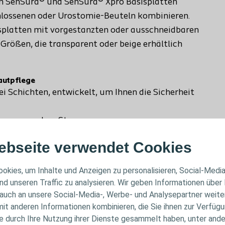
en SenSura® und SenSura® Xpro Basisplatten
schlossenen oder Urostomie-Beuteln kombinieren.
isplatten mit vorgestanzten oder ausschneidbaren
rößen, die transparent oder beige erhältlich
autpflege
i Schichten, entwickelt, um Ihnen die Sicherheit
dungen aus dem Stoma
aut und absorbiert austretende Flüssigkeit
ebseite verwendet Cookies
hutz vor aggressiven Ausscheidungen. Diese
okies, um Inhalte und Anzeigen zu personalisieren, Social-Medi
oder Urostoma. Die besonders erosionsbeständige
nd unseren Traffic zu analysieren. Wir geben Informationen über
sigen Ausscheidungen die Basisplatte auflösen
auch an unsere Social-Media-, Werbe- und Analysepartner weiter
it anderen Informationen kombinieren, die Sie ihnen zur Verfügu
ie durch Ihre Nutzung ihrer Dienste gesammelt haben, unter and