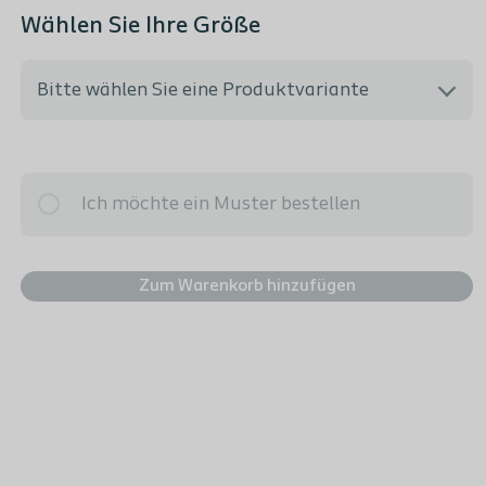
Wählen Sie Ihre Größe
Bitte wählen Sie eine Produktvariante
Ich möchte gerne beraten werden
Ich möchte ein Muster bestellen
10101 - PZN VE: 00513426 -
Rastring/Haftzone:35mm - Stoma-größe:10-
33mm
Zum Warenkorb hinzufügen
10102 - PZN VE: 00513432 -
Rastring/Haftzone:50mm - Stoma-größe:10-
48mm
10103 - PZN VE: 00519736 -