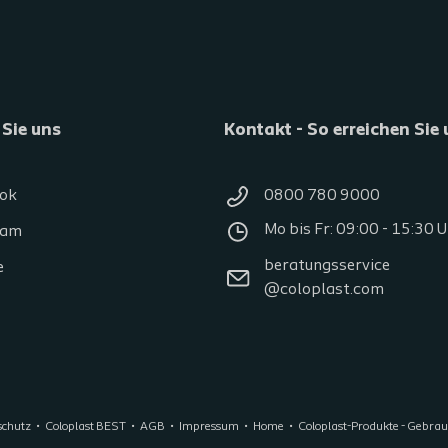
 Sie uns
Kontakt - So erreichen Sie
ok
0800 780 9000
Mo bis Fr: 09:00 - 15:30 
ram
beratungsservice
e
@coloplast.com
schutz
Coloplast BEST
AGB
Impressum
Home
Coloplast-Produkte - Gebra