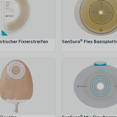
stischer Fixierstreifen
SenSura® Flex Basisplatt
SenSura® Flex Ausstreifbeutel mit 