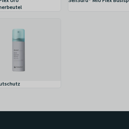
Flex Uro
SenSura® Mio Flex Basisp
erbeutel
Brava® Pflasterentferner Spray
utschutz