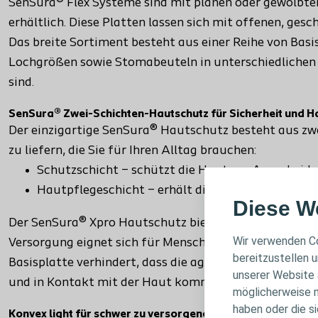
SenSura® Flex Systeme sind mit planen oder gewölbt
erhältlich. Diese Platten lassen sich mit offenen, ge
Das breite Sortiment besteht aus einer Reihe von Bas
Lochgrößen sowie Stomabeuteln in unterschiedlichen G
sind.
SenSura® Zwei-Schichten-Hautschutz für Sicherheit und H
Der einzigartige SenSura® Hautschutz besteht aus zwe
zu liefern, die Sie für Ihren Alltag brauchen:
Schutzschicht – schützt die Haut vor Ausschei
Hautpflegeschicht – erhält die Gesundheit der H
Diese W
Der SenSura® Xpro Hautschutz bietet zusätzlichen Sc
Wir verwenden Co
Versorgung eignet sich für Menschen mit einem Ileo- 
bereitzustellen u
Basisplatte verhindert, dass die aggressiven und flüs
unserer Website 
und in Kontakt mit der Haut kommen.
möglicherweise m
haben oder die s
Konvex light für schwer zu versorgende Stomata.