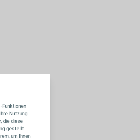
Rastring/Haftzone:90mm - Stoma-größe:10-
88mm
10111 - PZN VE: 00519765 -
Rastring/Haftzone:35mm - Stoma-größe:21mm
10112 - PZN VE: 00519771 -
Rastring/Haftzone:35mm - Stoma-größe:25mm
10113 - PZN VE: 00553785 -
Rastring/Haftzone:35mm - Stoma-größe:28mm
a-Funktionen
 Ihre Nutzung
10114 - PZN VE: 00596211 -
, die diese
Rastring/Haftzone:50mm - Stoma-größe:25mm
ng gestellt
erem, um Ihnen