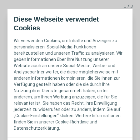
1 / 3
Diese Webseite verwendet
Konvexe Form in drei
Cookies
Varianten
Wir verwenden Cookies, um Inhalte und Anzeigen zu
SenSura® Mio Konvex ist in drei verschiedenen
personalisieren, Social-Media-Funktionen
h
bereitzustellen und unseren Traffic zu analysieren. Wir
konvexen Ausprägungen für eine individuell
geben Informationen über Ihre Nutzung unserer
optimale Passform erhältlich:
Website auch an unsere Social-Media-, Werbe- und
Analysepartner weiter, die diese möglicherweise mit
„
Soft
“ hat eine sanfte Wölbung für Bereiche
anderen Informationen kombinieren, die Sie ihnen zur
Verfügung gestellt haben oder die sie durch Ihre
mit leichten Einbuchtungen, Unebenheiten
Nutzung ihrer Dienste gesammelt haben, unter
oder Falten.
anderem, um Ihnen Werbung anzuzeigen, die für Sie
relevanter ist. Sie haben das Recht, Ihre Einwilligung
jederzeit zu widerrufen oder zu ändern, indem Sie auf
„
Light
“ hat eine leichte Wölbung für flache,
„Cookie-Einstellungen“ klicken. Weitere Informationen
nach innen gewölbte Bereiche rund um das
finden Sie in unserer Cookie-Richtlinie und
Stoma.
Datenschutzerklärung.