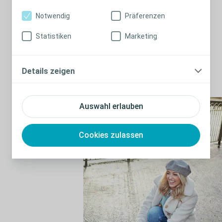
„
Deep
“ zeichnet sich durch eine tiefere
Notwendig
Präferenzen
Wölbung für tiefe, nach innen gewölbte
Bereiche in der Stomaumgebung aus.
Statistiken
Marketing
Details zeigen
Auswahl erlauben
Cookies zulassen